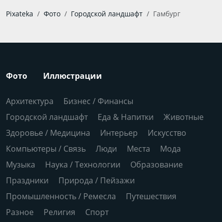
Pixateka
Фото
Городской ландшафт
Гамбург
Фото
Иллюстрации
Архитектура
Бизнес / Финансы
Городской ландшафт
Еда & Напитки
Животные
Здоровье / Медицина
Интерьер
Искусство
Компьютеры / Связь
Люди
Места
Мода
Музыка
Наука / Технологии
Образование
Праздники
Природа / Пейзажи
Промышленность / Ремесла
Путешествия
Разное
Религия
Спорт