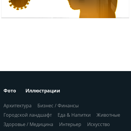
Фото
Иллюстрации
Архитектура
Бизнес / Финансы
Городской ландшафт
Еда & Напитки
Животные
Здоровье / Медицина
Интерьер
Искусство