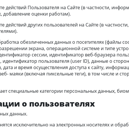
ате действий Пользователя на Сайте (в частности, инфо
х, добавление оценки работам).
те действий других пользователей на Сайте (в частности
елями).
обработка обезличенных данных о посетителях (файлы coo
(разрешении экрана, операционной системе и типе устрой
идентификатор сессии, идентификатор веб-браузера польз
дентификатор пользователя (user ID), данные о сторонн
дата и время осуществления доступа к сайту, информац
и веб- маяки (включая пиксельные теги), в том числе и с
ывает специальные категории персональных данных, био
ации о пользователях
ьных данных.
нятся исключительно на электронных носителях и обра