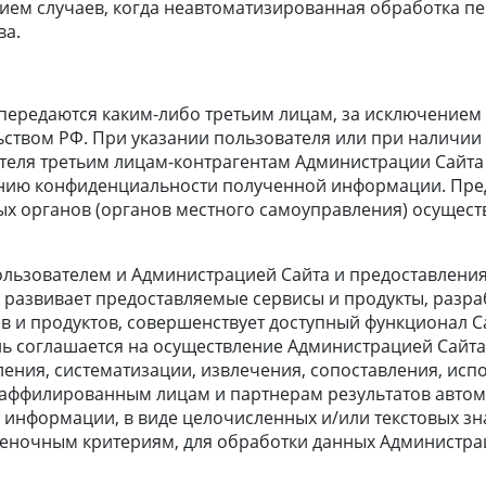
ием случаев, когда неавтоматизированная обработка пе
ва.
передаются каким-либо третьим лицам, за исключением
ством РФ. При указании пользователя или при наличии
еля третьим лицам-контрагентам Администрации Сайта 
ению конфиденциальности полученной информации. Пре
ых органов (органов местного самоуправления) осущест
ользователем и Администрацией Сайта и предоставлени
 развивает предоставляемые сервисы и продукты, разра
в и продуктов, совершенствует доступный функционал С
ль соглашается на осуществление Администрацией Сайт
ления, систематизации, извлечения, сопоставления, исп
у аффилированным лицам и партнерам результатов автом
информации, в виде целочисленных и/или текстовых зн
еночным критериям, для обработки данных Администрац