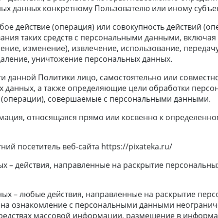
х данных конкретному Пользователю или иному субъек
юбое действие (операция) или совокупность действий (о
ания таких средств с персональными данными, включая 
ение, изменение), извлечение, использование, передач
удаление, уничтожение персональных данных.
сти данной Политики лицо, самостоятельно или совместн
 данных, а также определяющие цели обработки персон
я (операции), совершаемые с персональными данными.
рмация, относящаяся прямо или косвенно к определенн
ий посетитель веб-сайта https://pixateka.ru/
ых – действия, направленные на раскрытие персональн
ных – любые действия, направленные на раскрытие пер
 на ознакомление с персональными данными неограничен
редствах массовой информации, размещение в информ