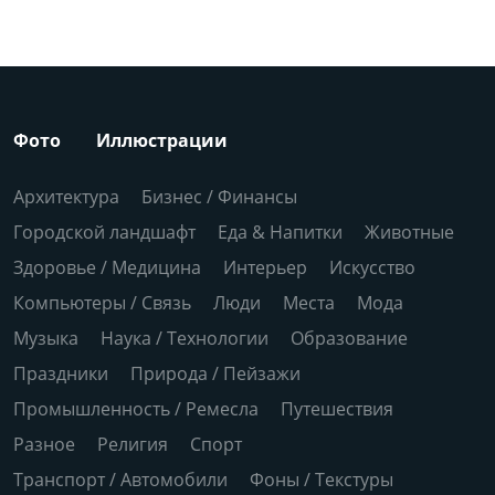
Фото
Иллюстрации
Архитектура
Бизнес / Финансы
Городской ландшафт
Еда & Напитки
Животные
Здоровье / Медицина
Интерьер
Искусство
Компьютеры / Связь
Люди
Места
Мода
Музыка
Наука / Технологии
Образование
Праздники
Природа / Пейзажи
Промышленность / Ремесла
Путешествия
Разное
Религия
Спорт
Транспорт / Автомобили
Фоны / Текстуры