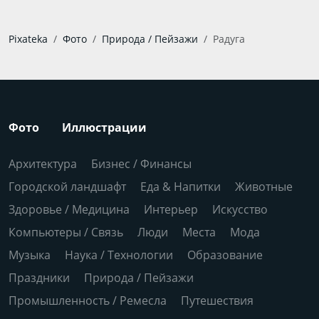
Pixateka
Фото
Природа / Пейзажи
Радуга
Фото
Иллюстрации
Архитектура
Бизнес / Финансы
Городской ландшафт
Еда & Напитки
Животные
Здоровье / Медицина
Интерьер
Искусство
Компьютеры / Связь
Люди
Места
Мода
Музыка
Наука / Технологии
Образование
Праздники
Природа / Пейзажи
Промышленность / Ремесла
Путешествия