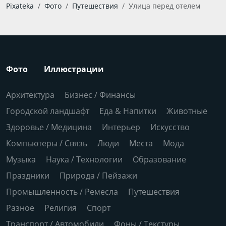
Pixateka
Фото
Путешествия
Улица перед отелем
Фото
Иллюстрации
Архитектура
Бизнес / Финансы
Городской ландшафт
Еда & Напитки
Животные
Здоровье / Медицина
Интерьер
Искусство
Компьютеры / Связь
Люди
Места
Мода
Музыка
Наука / Технологии
Образование
Праздники
Природа / Пейзажи
Промышленность / Ремесла
Путешествия
Разное
Религия
Спорт
Транспорт / Автомобили
Фоны / Текстуры