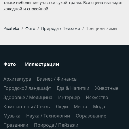
также небольшие участки сухой травы. Вся сцена выглядит
холодной и спокойной.
Pixateka
Фото
Природа / Пейзажи
Трещины зимы
Фото
Иллюстрации
Архитектура
Бизнес / Финансы
Городской ландшафт
Еда & Напитки
Животные
Здоровье / Медицина
Интерьер
Искусство
Компьютеры / Связь
Люди
Места
Мода
Музыка
Наука / Технологии
Образование
Праздники
Природа / Пейзажи