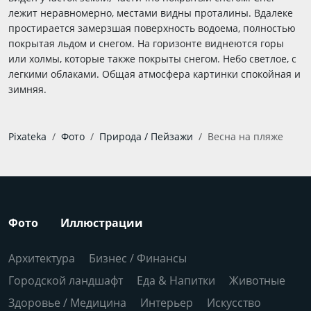
лежит неравномерно, местами видны проталины. Вдалеке
простирается замерзшая поверхность водоема, полностью
покрытая льдом и снегом. На горизонте виднеются горы
или холмы, которые также покрыты снегом. Небо светлое, с
легкими облаками. Общая атмосфера картинки спокойная и
зимняя.
Pixateka
Фото
Природа / Пейзажи
Весна на пляже
Фото
Иллюстрации
Архитектура
Бизнес / Финансы
Городской ландшафт
Еда & Напитки
Животные
Здоровье / Медицина
Интерьер
Искусство