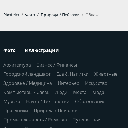
Pixateka
Фото
Природа / Пейзажи
Облака
Фото
Иллюстрации
Архитектура
Бизнес / Финансы
Городской ландшафт
Еда & Напитки
Животные
Здоровье / Медицина
Интерьер
Искусство
Компьютеры / Связь
Люди
Места
Мода
Музыка
Наука / Технологии
Образование
Праздники
Природа / Пейзажи
Промышленность / Ремесла
Путешествия