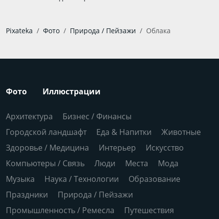
Pixateka
Фото
Природа / Пейзажи
Облака
Фото
Иллюстрации
Архитектура
Бизнес / Финансы
Городской ландшафт
Еда & Напитки
Животные
Здоровье / Медицина
Интерьер
Искусство
Компьютеры / Связь
Люди
Места
Мода
Музыка
Наука / Технологии
Образование
Праздники
Природа / Пейзажи
Промышленность / Ремесла
Путешествия