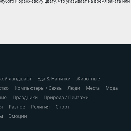
олубого к оранжевому цвету, что указывает на время заката или
кой ландшафт
Еда & Напитки
Животные
ство
Компьютеры / Связь
Люди
Места
Мода
ние
Праздники
Природа / Пейзажи
ия
Разное
Религия
Спорт
ры
Эмоции