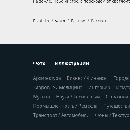
на земле. Небо чистое, с переходом от светло-г
Pixateka
Фото
Разное
Рассвет
Фото
Иллюстрации
Архитектура
Бизнес / Финансы
Городс
Здоровье / Медицина
Интерьер
Искус
Музыка
Наука / Технологии
Образова
Промышленность / Ремесла
Путешеств
Транспорт / Автомобили
Фоны / Тексту