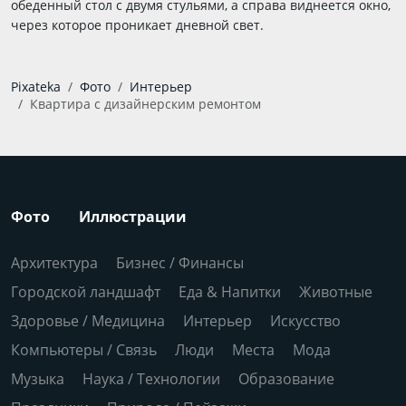
обеденный стол с двумя стульями, а справа виднеется окно,
через которое проникает дневной свет.
Pixateka
Фото
Интерьер
Квартира с дизайнерским ремонтом
Фото
Иллюстрации
Архитектура
Бизнес / Финансы
Городской ландшафт
Еда & Напитки
Животные
Здоровье / Медицина
Интерьер
Искусство
Компьютеры / Связь
Люди
Места
Мода
Музыка
Наука / Технологии
Образование