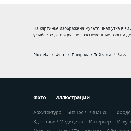
На картинке изображена мультяшная утка в зим
улыбается, а вокруг нее заснеженные горы и д
Pixateka
Фото
Природа / Пейзажи
Зима
Фото
Иллюстрации
Архитектура
Бизнес / Финансы
Городс
Здоровье / Медицина
Интерьер
Искус