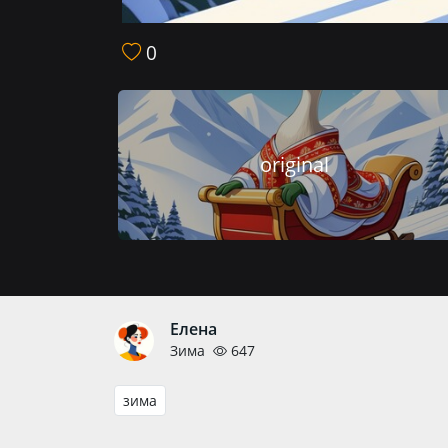
0
original
Елена
Зима
647
зима