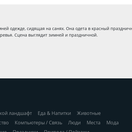
ней одежде, сидящая на санях. Она одета в красный праздничн
еревья. Сцена выглядит зимней и праздничной.
кой ландшафт
Еда & Напитки
Животные
ство
Компьютеры / Связь
Люди
Места
Мода