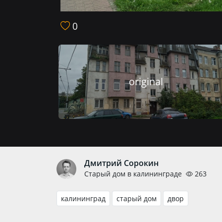
0
original
Дмитрий Сорокин
Старый дом в калининграде
263
калининград
старый дом
двор