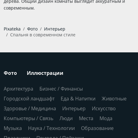
дерева. Общий дизайн комнаты выглядит аккуратным и
современным.
Pixateka
Фото
Интерьер
Спальня в современном стиле
Фото
Иллюстрации
Архитектура
Бизнес / Финансы
Городской ландшафт
Еда & Напитки
Животные
Здоровье / Медицина
Интерьер
Искусство
Компьютеры / Связь
Люди
Места
Мода
Музыка
Наука / Технологии
Образование
Праздники
Природа / Пейзажи