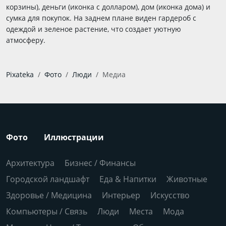
корзины), деньги (иконка с долларом), дом (иконка дома) и
сумка для покупок. На заднем плане виден гардероб с
одеждой и зеленое растение, что создает уютную
атмосферу.
Pixateka
Фото
Люди
Медиа
Фото
Иллюстрации
Архитектура
Бизнес / Финансы
Городской ландшафт
Еда & Напитки
Животные
Здоровье / Медицина
Интерьер
Искусство
Компьютеры / Связь
Люди
Места
Мода