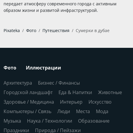
передает атмосферу современного города с активным
образом жизни и развитой инфраструктурой.
Pixateka
Фото
Путешествия
Сумерки в дубае
Фото
Иллюстрации
Архитектура
Бизнес / Финансы
Городской ландшафт
Еда & Напитки
Животные
Здоровье / Медицина
Интерьер
Искусство
Компьютеры / Связь
Люди
Места
Мода
Музыка
Наука / Технологии
Образование
Праздники
Природа / Пейзажи