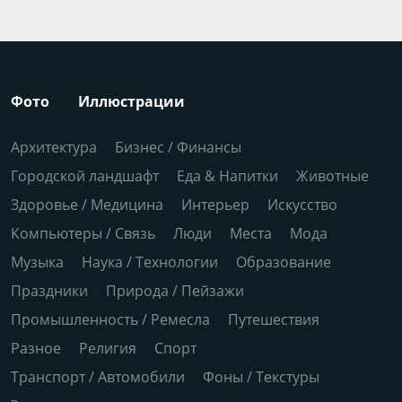
Фото
Иллюстрации
Архитектура
Бизнес / Финансы
Городской ландшафт
Еда & Напитки
Животные
Здоровье / Медицина
Интерьер
Искусство
Компьютеры / Связь
Люди
Места
Мода
Музыка
Наука / Технологии
Образование
Праздники
Природа / Пейзажи
Промышленность / Ремесла
Путешествия
Разное
Религия
Спорт
Транспорт / Автомобили
Фоны / Текстуры