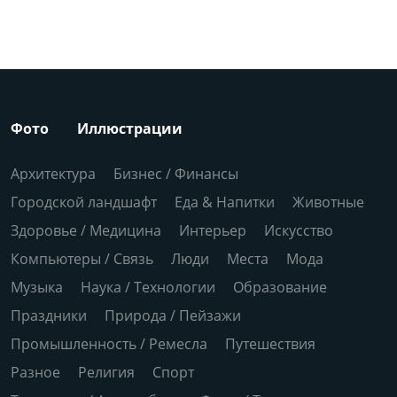
Фото
Иллюстрации
Архитектура
Бизнес / Финансы
Городской ландшафт
Еда & Напитки
Животные
Здоровье / Медицина
Интерьер
Искусство
Компьютеры / Связь
Люди
Места
Мода
Музыка
Наука / Технологии
Образование
Праздники
Природа / Пейзажи
Промышленность / Ремесла
Путешествия
Разное
Религия
Спорт