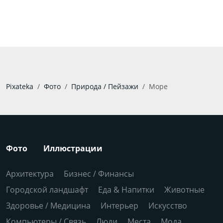
Pixateka
Фото
Природа / Пейзажи
Море
Фото
Иллюстрации
Архитектура
Бизнес / Финансы
Городской ландшафт
Еда & Напитки
Животные
Здоровье / Медицина
Интерьер
Искусство
Компьютеры / Связь
Люди
Места
Мода