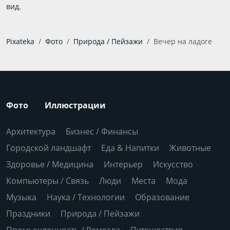
вид.
Pixateka
Фото
Природа / Пейзажи
Вечер на ладоге
Фото
Иллюстрации
Архитектура
Бизнес / Финансы
Городской ландшафт
Еда & Напитки
Животные
Здоровье / Медицина
Интерьер
Искусство
Компьютеры / Связь
Люди
Места
Мода
Музыка
Наука / Технологии
Образование
Праздники
Природа / Пейзажи
Промышленность / Ремесла
Путешествия