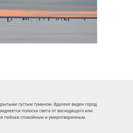
крытыми густым туманом. Вдалеке виден город
виднеется полоска света от восходящего или
лая пейзаж спокойным и умиротворенным.