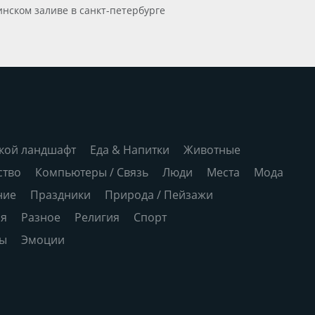
нском заливе в санкт-петербурге
кой ландшафт
Еда & Напитки
Животные
ство
Компьютеры / Связь
Люди
Места
Мода
ние
Праздники
Природа / Пейзажи
ия
Разное
Религия
Спорт
ры
Эмоции