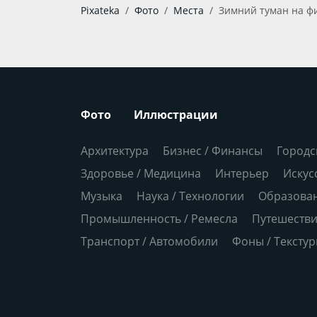
Pixateka
Фото
Места
Зимний туман на фи
Фото
Иллюстрации
Архитектура
Бизнес / Финансы
Городс
Здоровье / Медицина
Интерьер
Искус
Музыка
Наука / Технологии
Образова
Промышленность / Ремесла
Путешеств
Транспорт / Автомобили
Фоны / Тексту