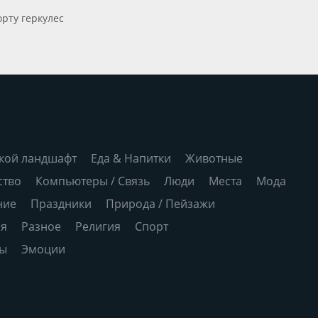
орту геркулес
кой ландшафт
Еда & Напитки
Животные
ство
Компьютеры / Связь
Люди
Места
Мода
ние
Праздники
Природа / Пейзажи
ия
Разное
Религия
Спорт
ры
Эмоции