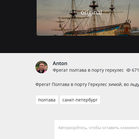
original
Anton
Фрегат полтава в порту геркулес
67
Фрегат Полтава в порту Геркулес зимой, во льду
полтава
санкт-петербург
Авторизуйтесь, чтобы оставить коммент