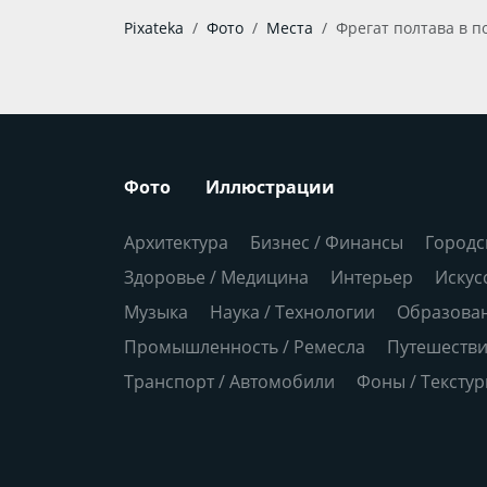
Pixateka
Фото
Места
Фрегат полтава в п
Фото
Иллюстрации
Архитектура
Бизнес / Финансы
Городс
Здоровье / Медицина
Интерьер
Искус
Музыка
Наука / Технологии
Образова
Промышленность / Ремесла
Путешеств
Транспорт / Автомобили
Фоны / Тексту