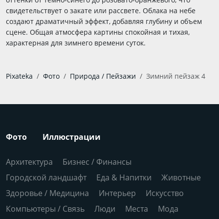
свидетельствует о закате или рассвете. Облака на небе
создают драматичный эффект, добавляя глубину и объем
сцене. Общая атмосфера картины спокойная и тихая,
характерная для зимнего времени суток.
Pixateka
Фото
Природа / Пейзажи
Зимний пейзаж 4
Фото
Иллюстрации
Архитектура
Бизнес / Финансы
Городской ландшафт
Еда & Напитки
Животные
Здоровье / Медицина
Интерьер
Искусство
Компьютеры / Связь
Люди
Места
Мода