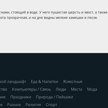
нами, стоящий в воде. У него пушистая шерсть и хвост, а такж
ота прозрачная, и на дне видны мелкие камешки и песок.
кой ландшафт
Еда & Напитки
Животные
ство
Компьютеры / Связь
Люди
Места
Мода
ние
Праздники
Природа / Пейзажи
ия
Разное
Религия
Спорт