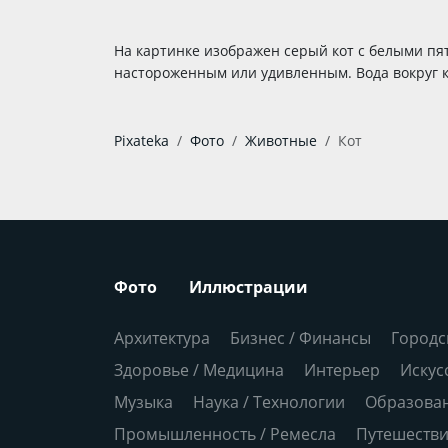
На картинке изображен серый кот с белыми пят
настороженным или удивленным. Вода вокруг к
Pixateka
Фото
Животные
Кот
Фото
Иллюстрации
Архитектура
Бизнес / Финансы
Городс
Здоровье / Медицина
Интерьер
Искус
Музыка
Наука / Технологии
Образова
Промышленность / Ремесла
Путешеств