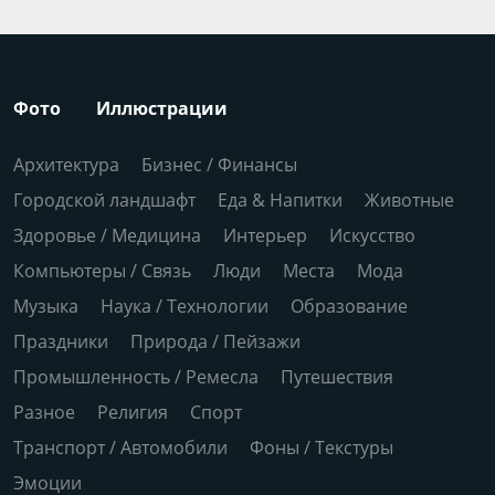
Фото
Иллюстрации
Архитектура
Бизнес / Финансы
Городской ландшафт
Еда & Напитки
Животные
Здоровье / Медицина
Интерьер
Искусство
Компьютеры / Связь
Люди
Места
Мода
Музыка
Наука / Технологии
Образование
Праздники
Природа / Пейзажи
Промышленность / Ремесла
Путешествия
Разное
Религия
Спорт
Транспорт / Автомобили
Фоны / Текстуры
Эмоции