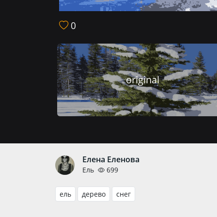
0
original
Елена Еленова
Ель
699
ель
дерево
снег