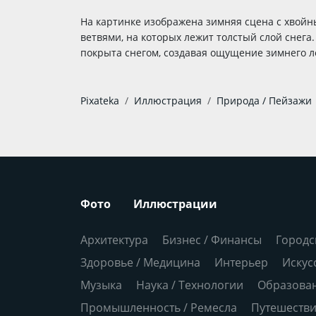
На картинке изображена зимняя сцена с хвойн
ветвями, на которых лежит толстый слой снега
покрыта снегом, создавая ощущение зимнего ле
Pixateka
Иллюстрация
Природа / Пейзажи
Фото
Иллюстрации
Архитектура
Бизнес / Финансы
Городс
Здоровье / Медицина
Интерьер
Искус
Музыка
Наука / Технологии
Образова
Промышленность / Ремесла
Путешеств