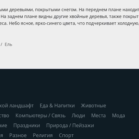
ыми деревьями, покрытыми снегом. На переднем плане находи
. На заднем плане видны другие хвойные деревья, также покры
са. Небо ясное, ярко-синего цвета, что подчеркивает холодну
Ель
кой ландшафт
Еда & Напитки
Животные
ство
Компьютеры / Связь
Люди
Места
Мода
ние
Праздники
Природа / Пейзажи
ия
Разное
Религия
Спорт