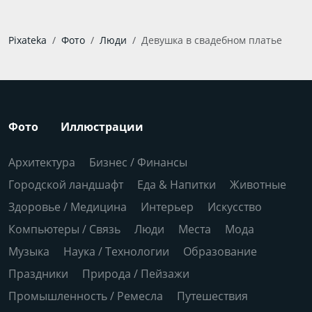
Pixateka
Фото
Люди
Девушка в свадебном платье
Фото
Иллюстрации
Архитектура
Бизнес / Финансы
Городской ландшафт
Еда & Напитки
Животные
Здоровье / Медицина
Интерьер
Искусство
Компьютеры / Связь
Люди
Места
Мода
Музыка
Наука / Технологии
Образование
Праздники
Природа / Пейзажи
Промышленность / Ремесла
Путешествия