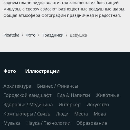
заднем плане видна золотистая занавеска из блестящей
мишуры, а сверху свисают разноцветные воздушные шары.
Общая атмосфера фотографии праздничная и радостная.
Pixateka
Фото
Праздники
Девушка
Фото
Иллюстрации
Архитектура
Бизнес / Финансы
Городской ландшафт
Еда & Напитки
Животные
Здоровье / Медицина
Интерьер
Искусство
Компьютеры / Связь
Люди
Места
Мода
Музыка
Наука / Технологии
Образование