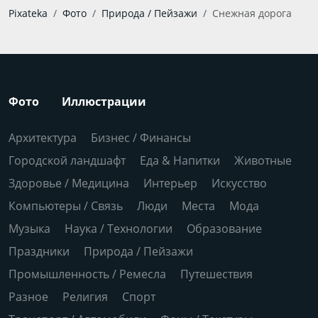
Pixateka
Фото
Природа / Пейзажи
Снежная дорога
Фото
Иллюстрации
Архитектура
Бизнес / Финансы
Городской ландшафт
Еда & Напитки
Животные
Здоровье / Медицина
Интерьер
Искусство
Компьютеры / Связь
Люди
Места
Мода
Музыка
Наука / Технологии
Образование
Праздники
Природа / Пейзажи
Промышленность / Ремесла
Путешествия
Разное
Религия
Спорт