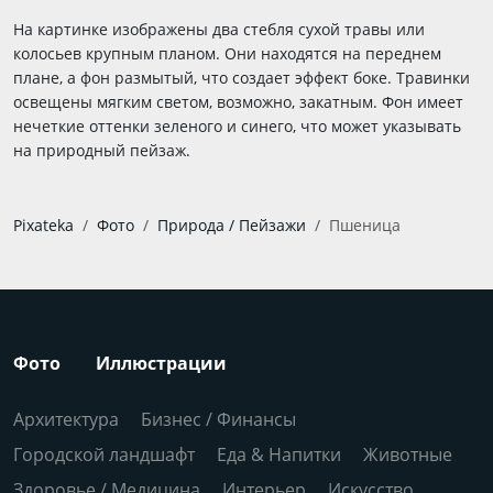
На картинке изображены два стебля сухой травы или
колосьев крупным планом. Они находятся на переднем
плане, а фон размытый, что создает эффект боке. Травинки
освещены мягким светом, возможно, закатным. Фон имеет
нечеткие оттенки зеленого и синего, что может указывать
на природный пейзаж.
Pixateka
Фото
Природа / Пейзажи
Пшеница
Фото
Иллюстрации
Архитектура
Бизнес / Финансы
Городской ландшафт
Еда & Напитки
Животные
Здоровье / Медицина
Интерьер
Искусство