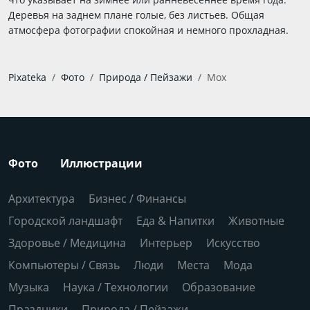
Деревья на заднем плане голые, без листьев. Общая
атмосфера фотографии спокойная и немного прохладная.
Pixateka
Фото
Природа / Пейзажи
Мох
Фото
Иллюстрации
Архитектура
Бизнес / Финансы
Городской ландшафт
Еда & Напитки
Животные
Здоровье / Медицина
Интерьер
Искусство
Компьютеры / Связь
Люди
Места
Мода
Музыка
Наука / Технологии
Образование
Праздники
Природа / Пейзажи