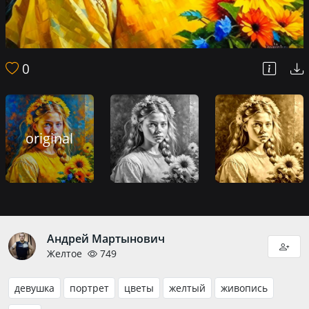
0
original
Андрей Мартынович
Желтое
749
девушка
портрет
цветы
желтый
живопись