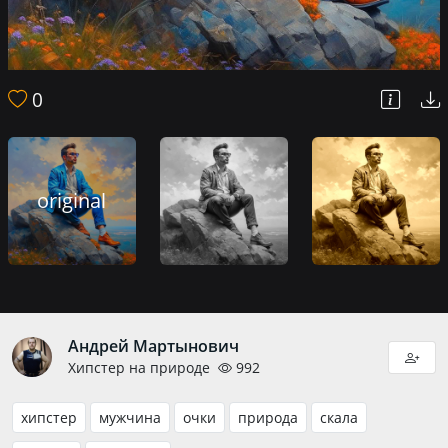
0
original
Андрей Мартынович
Хипстер на природе
992
хипстер
мужчина
очки
природа
скала