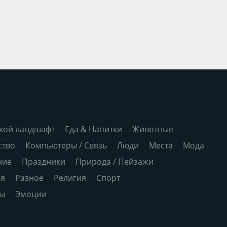
кой ландшафт
Еда & Напитки
Животные
ство
Компьютеры / Связь
Люди
Места
Мода
ние
Праздники
Природа / Пейзажи
ия
Разное
Религия
Спорт
ры
Эмоции