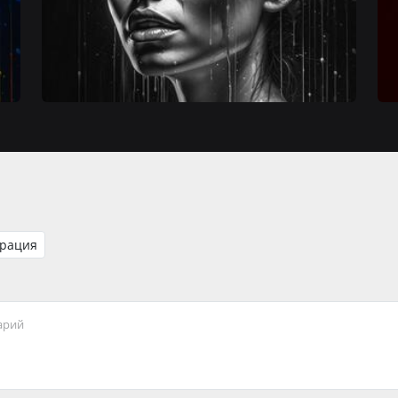
рация
арий