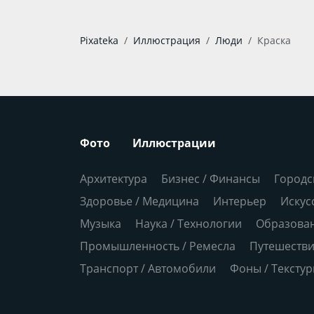
Pixateka
Иллюстрация
Люди
Краска
Фото
Иллюстрации
Архитектура
Бизнес / Финансы
Городс
Здоровье / Медицина
Интерьер
Искус
Музыка
Наука / Технологии
Образова
Промышленность / Ремесла
Путешеств
Транспорт / Автомобили
Фоны / Тексту