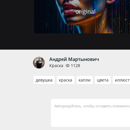
original
Андрей Мартынович
Краска
1128
девушка
краска
капли
цвета
иллюст
Авторизуйтесь, чтобы оставить коммент