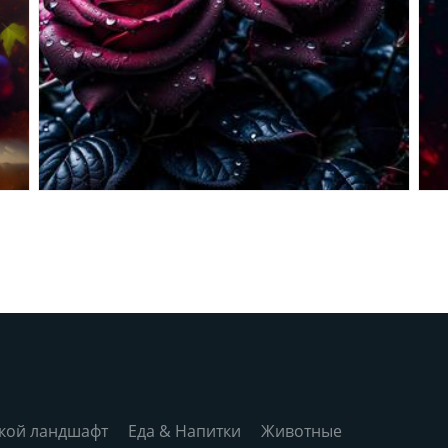
кой ландшафт
Еда & Напитки
Животные