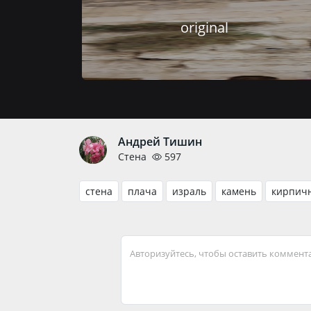
original
Андрей Тишин
Стена
597
стена
плача
израль
камень
кирпич
Авторизуйтесь, чтобы оставить коммент