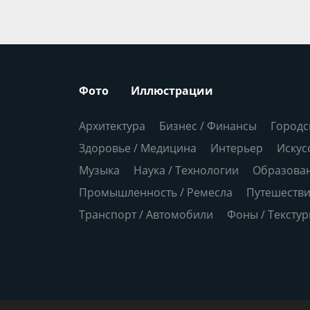
Фото
Иллюстрации
Архитектура
Бизнес / Финансы
Городс
Здоровье / Медицина
Интерьер
Искус
Музыка
Наука / Технологии
Образова
Промышленность / Ремесла
Путешеств
Транспорт / Автомобили
Фоны / Тексту