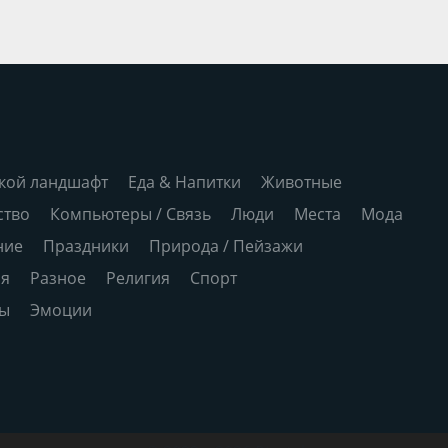
кой ландшафт
Еда & Напитки
Животные
ство
Компьютеры / Связь
Люди
Места
Мода
ние
Праздники
Природа / Пейзажи
ия
Разное
Религия
Спорт
ры
Эмоции