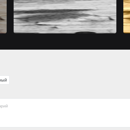
ный
арий