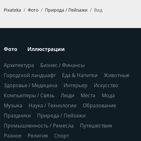
Pixateka
Фото
Природа / Пейзажи
Вид
Фото
Иллюстрации
Архитектура
Бизнес / Финансы
Городской ландшафт
Еда & Напитки
Животные
Здоровье / Медицина
Интерьер
Искусство
Компьютеры / Связь
Люди
Места
Мода
Музыка
Наука / Технологии
Образование
Праздники
Природа / Пейзажи
Промышленность / Ремесла
Путешествия
Разное
Религия
Спорт