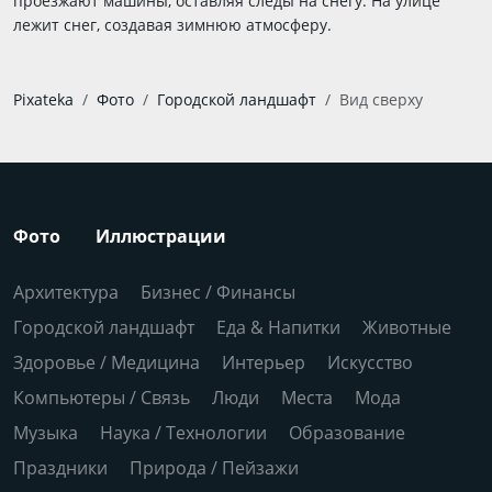
проезжают машины, оставляя следы на снегу. На улице
лежит снег, создавая зимнюю атмосферу.
Pixateka
Фото
Городской ландшафт
Вид сверху
Фото
Иллюстрации
Архитектура
Бизнес / Финансы
Городской ландшафт
Еда & Напитки
Животные
Здоровье / Медицина
Интерьер
Искусство
Компьютеры / Связь
Люди
Места
Мода
Музыка
Наука / Технологии
Образование
Праздники
Природа / Пейзажи