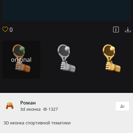
0
original
Роман
3d иконка
1327
3D иконка спортивной тематики