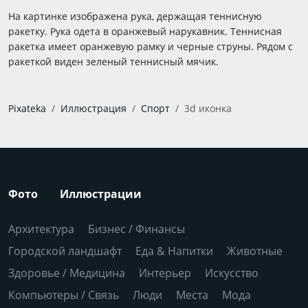
На картинке изображена рука, держащая теннисную
ракетку. Рука одета в оранжевый нарукавник. Теннисная
ракетка имеет оранжевую рамку и черные струны. Рядом с
ракеткой виден зеленый теннисный мячик.
Pixateka
Иллюстрация
Спорт
3d иконка
Фото
Иллюстрации
Архитектура
Бизнес / Финансы
Городской ландшафт
Еда & Напитки
Животные
Здоровье / Медицина
Интерьер
Искусство
Компьютеры / Связь
Люди
Места
Мода