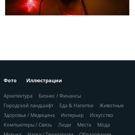
Фото
Иллюстрации
Архитектура
Бизнес / Финансы
Городской ландшафт
Еда & Напитки
Животные
Здоровье / Медицина
Интерьер
Искусство
Компьютеры / Связь
Люди
Места
Мода
Музыка
Наука / Технологии
Образование