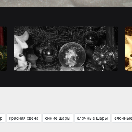
ар
красная свеча
синие шары
елочные шары
елочные