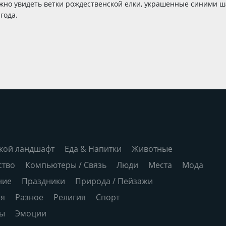
жно увидеть ветки рождественской елки, украшенные синими 
года.
кой ландшафт
Еда & Напитки
Животные
ство
Компьютеры / Связь
Люди
Места
Мода
ние
Праздники
Природа / Пейзажи
ия
Разное
Религия
Спорт
ры
Эмоции