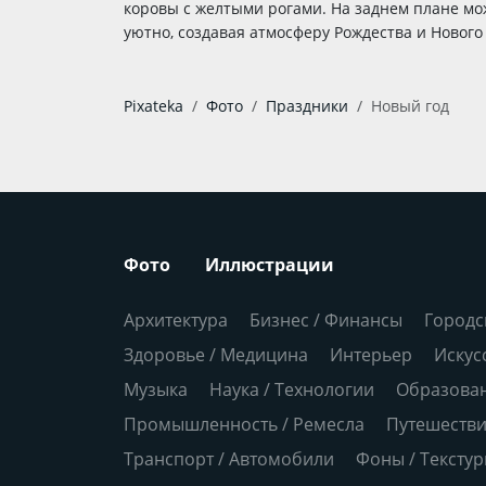
коровы с желтыми рогами. На заднем плане мо
уютно, создавая атмосферу Рождества и Нового 
Pixateka
Фото
Праздники
Новый год
Фото
Иллюстрации
Архитектура
Бизнес / Финансы
Городс
Здоровье / Медицина
Интерьер
Искус
Музыка
Наука / Технологии
Образова
Промышленность / Ремесла
Путешеств
Транспорт / Автомобили
Фоны / Тексту