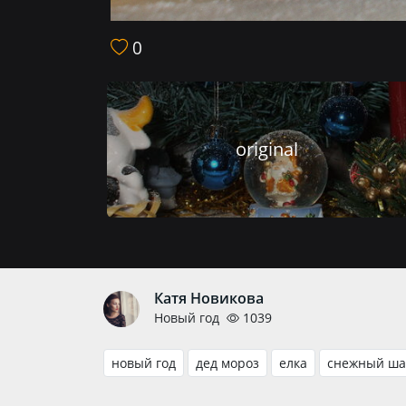
0
original
Катя Новикова
Новый год
1039
новый год
дед мороз
елка
снежный ш