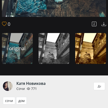
0
original
Катя Новикова
Сочи
771
сочи
дом