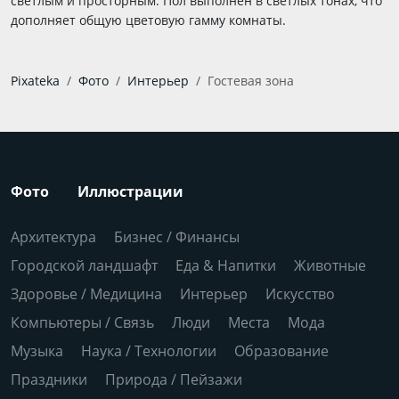
светлым и просторным. Пол выполнен в светлых тонах, что
дополняет общую цветовую гамму комнаты.
Pixateka
Фото
Интерьер
Гостевая зона
Фото
Иллюстрации
Архитектура
Бизнес / Финансы
Городской ландшафт
Еда & Напитки
Животные
Здоровье / Медицина
Интерьер
Искусство
Компьютеры / Связь
Люди
Места
Мода
Музыка
Наука / Технологии
Образование
Праздники
Природа / Пейзажи