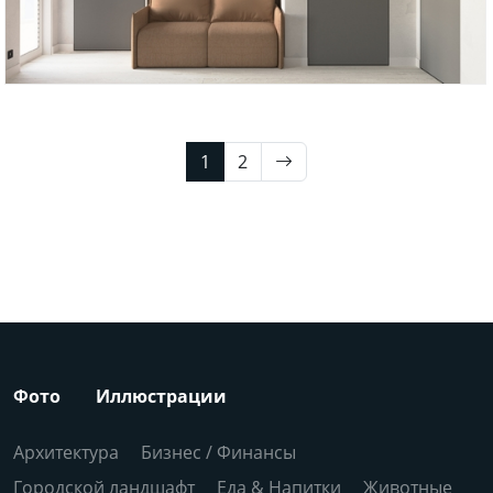
1
2
Фото
Иллюстрации
Архитектура
Бизнес / Финансы
Городской ландшафт
Еда & Напитки
Животные