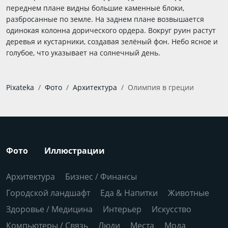
переднем плане видны большие каменные блоки,
разбросанные по земле. На заднем плане возвышается
одинокая колонна дорического ордера. Вокруг руин растут
деревья и кустарники, создавая зелёный фон. Небо ясное и
голубое, что указывает на солнечный день.
Pixateka
Фото
Архитектура
Олимпия в греции
Фото
Иллюстрации
Архитектура
Бизнес / Финансы
Городской ландшафт
Еда & Напитки
Животные
Здоровье / Медицина
Интерьер
Искусство
Компьютеры / Связь
Люди
Места
Мода