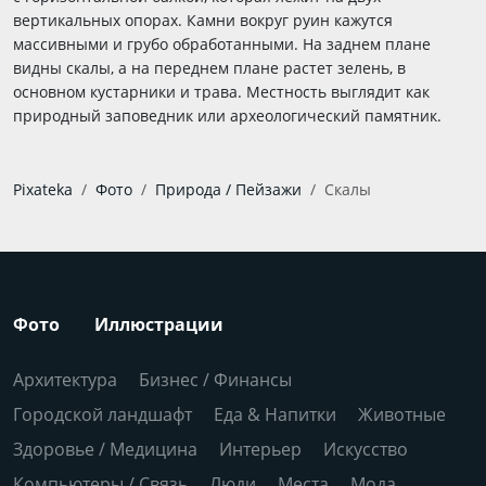
вертикальных опорах. Камни вокруг руин кажутся
массивными и грубо обработанными. На заднем плане
видны скалы, а на переднем плане растет зелень, в
основном кустарники и трава. Местность выглядит как
природный заповедник или археологический памятник.
Pixateka
Фото
Природа / Пейзажи
Скалы
Фото
Иллюстрации
Архитектура
Бизнес / Финансы
Городской ландшафт
Еда & Напитки
Животные
Здоровье / Медицина
Интерьер
Искусство
Компьютеры / Связь
Люди
Места
Мода