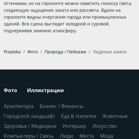
оттенками, но на горизонте можно заметить полоску света,
создающую ощущение заката или рассвета. Вдали на
горизонте видны очертания города или промышленных
зданий. Вся сцена выглядит холодной и суровой,
подчеркивая зимнюю атмосферу.
Pixateka
Фото
Природа / Пейзажи
Ледяные камни
Фото
Иллюстрации
Архитектура
Бизнес / Финансы
Городской ландшафт
Еда & Напитки
Животные
Здоровье / Медицина
Интерьер
Искусство
Компьютеры / Связь
Люди
Места
Мода