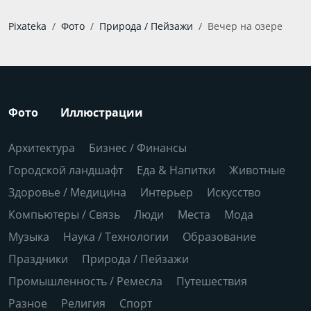
Pixateka
Фото
Природа / Пейзажи
Вечер на озере
Фото
Иллюстрации
Архитектура
Бизнес / Финансы
Городской ландшафт
Еда & Напитки
Животные
Здоровье / Медицина
Интерьер
Искусство
Компьютеры / Связь
Люди
Места
Мода
Музыка
Наука / Технологии
Образование
Праздники
Природа / Пейзажи
Промышленность / Ремесла
Путешествия
Разное
Религия
Спорт