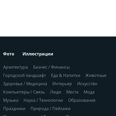
Фото
Иллюстрации
Архитектура
Бизнес / Финансы
Городской ландшафт
Еда & Напитки
Животные
Здоровье / Медицина
Интерьер
Искусство
Компьютеры / Связь
Люди
Места
Мода
Музыка
Наука / Технологии
Образование
Праздники
Природа / Пейзажи